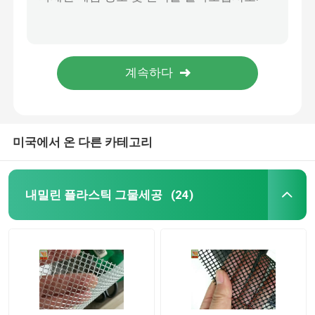
BOP 농업 그물세공 백색 색깔, 상승 식물을 위한 정원 그물세공
까만 색깔 반대로 두더지 메시, 정원/잔디 깎기 지역을 위한 플라스틱 두더지 그물세공
양식 그물세공
농업 플라스틱 반대로 두더지 그물세공, BOP 검정 새 통제 그물세공
까만 플라스틱 새 그물, 농업 그물세공, 미터 폭 다이아몬드 구멍, 2, HDPE MARTERIAL
산업 플라스틱 그물세공
새 그물세공, 농업 그물세공, 과일 나무를 위한 까만 새 메시 그물세공, 10 GSM의 HDPE 물자
플라스틱 건축 그물세공
미국에서 온 다른 카테고리
플라스틱 가금 그물세공
내밀린 플라스틱 그물세공
(24)
사슴 담 그물세공
환경 & 부식 통제