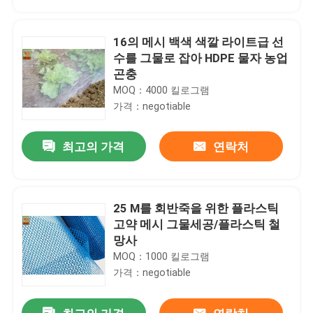
16의 메시 백색 색깔 라이트급 선
수를 그물로 잡아 HDPE 물자 농업
곤충
MOQ：4000 킬로그램
가격：negotiable
최고의 가격
연락처
25 M를 회반죽을 위한 플라스틱
집
고약 메시 그물세공/플라스틱 철
망사
MOQ：1000 킬로그램
제품
가격：negotiable
회사 소개