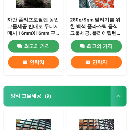
까만 폴리프로필렌 농업
280g/Sqm 말리기를 위
그물세공 반대로 두더지
한 백색 플라스틱 음식
메시 16mmX16mm 구
그물세공, 폴리에틸렌
멍 크기
메시 그물세공
최고의 가격
최고의 가격
연락처
연락처
양식 그물세공
(9)