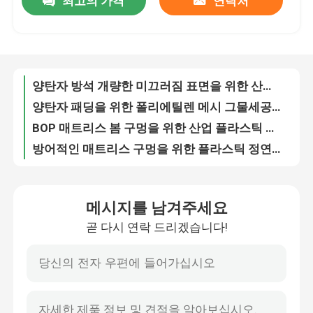
최고의 가격
연락처
양탄자 방석 개량한 미끄러짐 표면을 위한 산업 플라스틱 그물세공은 편해집니다
양탄자 패딩을 위한 폴리에틸렌 메시 그물세공은 색깔/길이를 주문을 받아서 만들었습니다
공장 여행
BOP 매트리스 봄 구멍을 위한 산업 플라스틱 그물세공은 6개 mm 30g/sqm를 엽니다
방어적인 매트리스 구멍을 위한 플라스틱 정연한 메시 그물세공은 6mm 60g/Sqm를 엽니다
품질 관리
까만 색깔 산업 플라스틱 그물세공 PP는 메시 50g/Sqm 라이트급 선수를 지원합니다
산업 플라스틱 방어적인 그물세공 지원 메시 50g/Sqm 500m 길이 검정 색깔
PP는 산업 플라스틱 그물세공, 까만 플라스틱 메시 장벽 담 그물세공을 지원합니다
연락주세요
경량 농업 그물세공, 뗏장 Rolls 생산을 위한 플라스틱 메시 그물세공
잔디 묘종을 위한 내밀린 플라스틱 뗏장 그물세공/농업 메시는 출아합니다
인용문을 요구하세요
녹색 구멍 크기 35mm * 20mm를 그물로 잡는 폴리프로필렌 농업 뗏장
메시지를 남겨주세요
백색 플라스틱 완두와 콩 그물세공, 폭 3 미터 그물로 잡는 내밀린 폴리에틸렌 메시
내밀린 플라스틱 그물세공
곧 다시 연락 드리겠습니다!
녹색 플라스틱 식물 지원 그물세공, 농업 폴리에틸렌 메시 그물세공
식물 지원을 위한 PP 농업 그물세공, 백색 색깔 BOP 플라스틱 메시 그물세공
정원 메시 그물세공
상승 식물을 위한 폴리프로필렌 식물 지원 그물, 백색 주자 콩 그물세공
녹색 PP 농업 그물세공은, 상승 식물 지원 메시 구멍 8cmx8cm를 엽니다
농업 그물세공