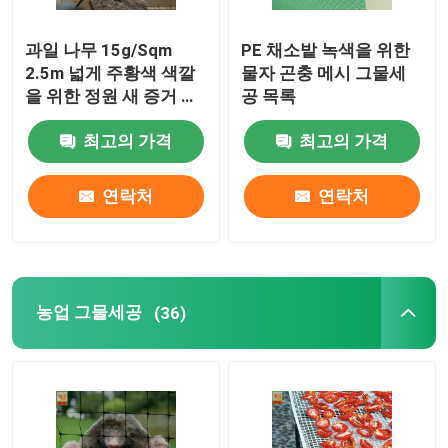
과일 나무 15g/Sqm
PE 채소밭 녹색을 위한
2.5m 넓게 주황색 색깔
물자 곤충 메시 그물세
을 위한 정원 새 증거 그
공 목록
물세공
최고의 가격
최고의 가격
연락처
연락처
농업 그물세공
(36)