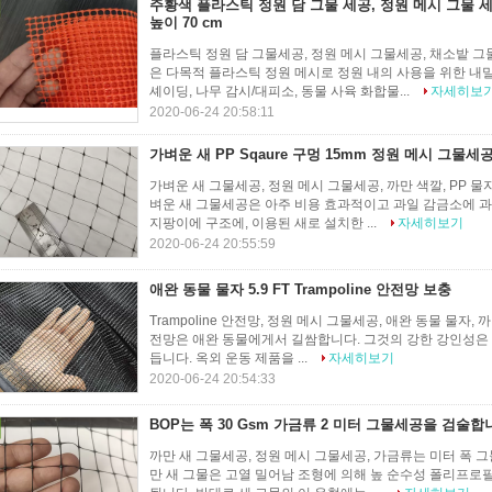
주황색 플라스틱 정원 담 그물 세공, 정원 메시 그물 세
높이 70 cm
플라스틱 정원 담 그물세공, 정원 메시 그물세공, 채소밭 그물
은 다목적 플라스틱 정원 메시로 정원 내의 사용을 위한 내밀
셰이딩, 나무 감시/대피소, 동물 사육 화합물...
자세히보
2020-06-24 20:58:11
가벼운 새 PP Sqaure 구멍 15mm 정원 메시 그물세
가벼운 새 그물세공, 정원 메시 그물세공, 까만 색깔, PP 물자, 
벼운 새 그물세공은 아주 비용 효과적이고 과일 감금소에 
지팡이에 구조에, 이용된 새로 설치한 ...
자세히보기
2020-06-24 20:55:59
애완 동물 물자 5.9 FT Trampoline 안전망 보충
Trampoline 안전망, 정원 메시 그물세공, 애완 동물 물자, 까만 
전망은 애완 동물에게서 길쌈합니다. 그것의 강한 강인성은 
듭니다. 옥외 운동 제품을 ...
자세히보기
2020-06-24 20:54:33
BOP는 폭 30 Gsm 가금류 2 미터 그물세공을 검술합
까만 새 그물세공, 정원 메시 그물세공, 가금류는 미터 폭 그물세
만 새 그물은 고열 밀어남 조형에 의해 높 순수성 폴리프로필