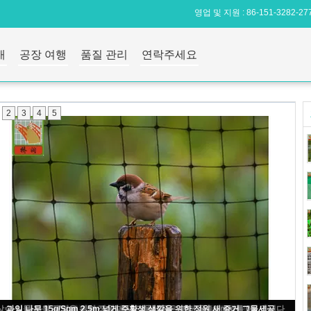
영업 및 지원 :
86-151-3282-27
개
공장 여행
품질 관리
연락주세요
2
3
4
5
플라스틱 채소밭 메시 그물세공, PP 까만 반대로 새 그물세공