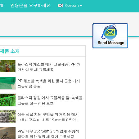
인용문을 요구하세요
Korean
78
제품 소개
플라스틱 채소밭 메시 그물세공, PP 까
만 반대로 새 그물세공
PE 채소밭 녹색을 위한 물자 곤충 메시
그물세공 목록
플라스틱 정원 메시 그물세공 담, 녹색을
그물로 잡는 정원 보호
상승 식물 지원 구멍을 위한 정원 메시
그물세공은 미터 폭 19 mm를 0.5 엽니
다
과일 나무 15g/Sqm 2.5m 넓게 주황색
색깔을 위한 정원 새 증거 그물세공