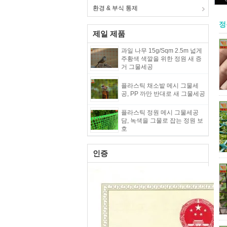
환경 & 부식 통제
정
제일 제품
과일 나무 15g/Sqm 2.5m 넓게
주황색 색깔을 위한 정원 새 증
거 그물세공
플라스틱 채소밭 메시 그물세
공, PP 까만 반대로 새 그물세공
플라스틱 정원 메시 그물세공
담, 녹색을 그물로 잡는 정원 보
호
인증