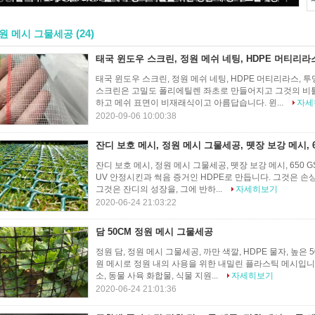
(24)
원 메시 그물세공
태국 윈도우 스크린, 정원 메쉬 네팅, HDPE 머티리라
태국 윈도우 스크린, 정원 메쉬 네팅, HDPE 머티리라스, 투
스크린은 고밀도 폴리에틸렌 좌초로 만들어지고 그것의 비틀
하고 메쉬 표면이 비재래식이고 아름답습니다. 윈...
자세
2020-09-06 10:00:38
잔디 보호 메시, 정원 메시 그물세공, 뗏장 보강 메시, 6
잔디 보호 메시, 정원 메시 그물세공, 뗏장 보강 메시, 650 
UV 안정시킨과 썩음 증거인 HDPE로 만듭니다. 그것은 손
그것은 잔디의 성장을, 그에 반하...
자세히보기
2020-06-24 21:03:22
담 50CM 정원 메시 그물세공
정원 담, 정원 메시 그물세공, 까만 색깔, HDPE 물자, 높은 
원 메시로 정원 내의 사용을 위한 내밀린 플라스틱 메시입니다
소, 동물 사육 화합물, 식물 지원...
자세히보기
2020-06-24 21:01:36