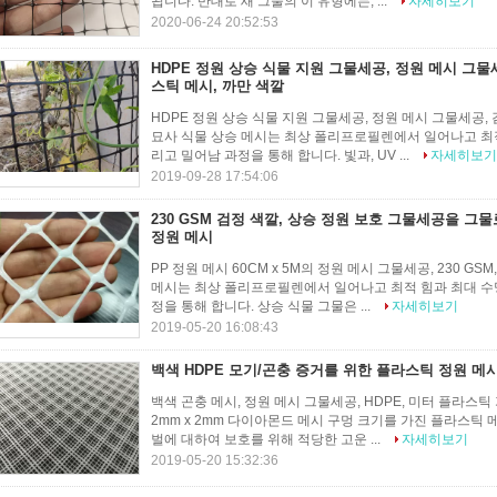
됩니다. 반대로 새 그물의 이 유형에는, ...
자세히보기
2020-06-24 20:52:53
HDPE 정원 상승 식물 지원 그물세공, 정원 메시 그물
스틱 메시, 까만 색깔
HDPE 정원 상승 식물 지원 그물세공, 정원 메시 그물세공, 
묘사 식물 상승 메시는 최상 폴리프로필렌에서 일어나고 최적
리고 밀어남 과정을 통해 합니다. 빛과, UV ...
자세히보기
2019-09-28 17:54:06
230 GSM 검정 색깔, 상승 정원 보호 그물세공을 그물로 
정원 메시
PP 정원 메시 60CM x 5M의 정원 메시 그물세공, 230 GS
메시는 최상 폴리프로필렌에서 일어나고 최적 힘과 최대 수
정을 통해 합니다. 상승 식물 그물은 ...
자세히보기
2019-05-20 16:08:43
백색 HDPE 모기/곤충 증거를 위한 플라스틱 정원 메
백색 곤충 메시, 정원 메시 그물세공, HDPE, 미터 플라스틱 
2mm x 2mm 다이아몬드 메시 구멍 크기를 가진 플라스틱 
벌에 대하여 보호를 위해 적당한 고운 ...
자세히보기
2019-05-20 15:32:36