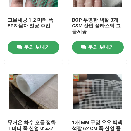
공장 여행
그물세공 1.2 미터 폭
BOP 투명한 색깔 8개
EPS 물자 진공 주입
GSM 산업 플라스틱 그
물세공
품질 관리
문의 보내기
문의 보내기
연락주세요
인용문을 요구하세요
내밀린 플라스틱 그물세공
정원 메시 그물세공
무거운 하수 오물 정화
1개 MM 구멍 우유 백색
농업 그물세공
1 미터 폭 산업 여과기
색깔 62 CM 폭 산업 플