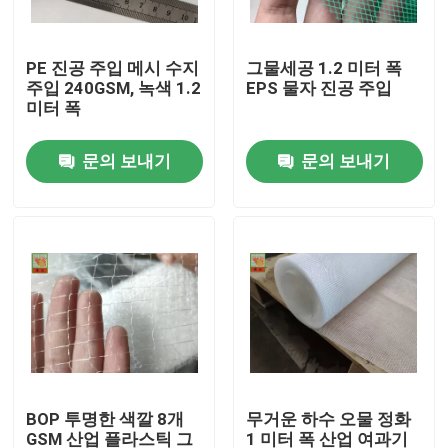
공장 여행
PE 진공 주입 메시 수지
그물세공 1.2 미터 폭
주입 240GSM, 녹색 1.2
EPS 물자 진공 주입
미터 폭
품질 관리
문의 보내기
문의 보내기
연락주세요
인용문을 요구하세요
내밀린 플라스틱 그물세공
정원 메시 그물세공
BOP 투명한 색깔 8개
무거운 하수 오물 정화
농업 그물세공
GSM 산업 플라스틱 그
1 미터 폭 산업 여과기