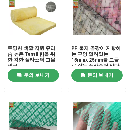
투명한 색깔 지원 유리
PP 물자 곰팡이 저항하
솜 높은 Tensil 힘을 위
는 구멍 열려있는
한 강한 플라스틱 그물
15mmx 25mm를 그물
세공
로 잡는 플라스틱 양탄
자 방석
문의 보내기
문의 보내기
집
제품
회사 소개