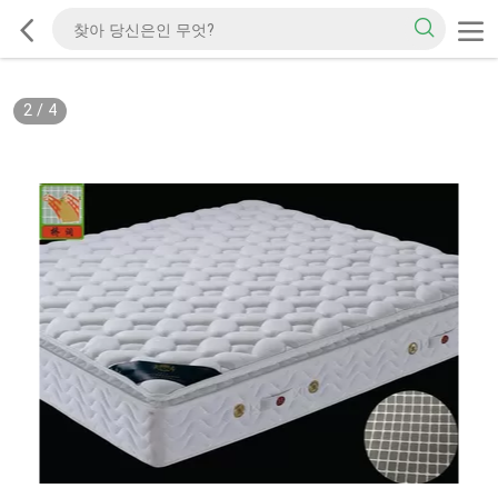
2
/
4