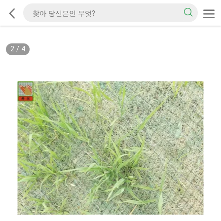
2
/
4