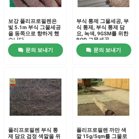
제품 소개
보강 폴리프로필렌은
부식 통제 그물세공, 부
빛 5.1m 부식 그물세공
식 통제, 부식 통제 담
을 동쪽으로 향하게 했
요, 녹색, 9GSM를 위한
내밀린 플라스틱 그물세공
습니다
BOP 그물세공
문의 보내기
문의 보내기
정원 메시 그물세공
농업 그물세공
양식 그물세공
산업 플라스틱 그물세공
폴리프로필렌 부식 통
폴리프로필렌 까만 색
플라스틱 건축 그물세공
제 담요 검정 색깔을 위
깔 15g/Sqm를 그물로