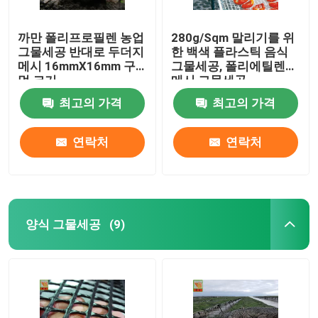
까만 폴리프로필렌 농업
280g/Sqm 말리기를 위
그물세공 반대로 두더지
한 백색 플라스틱 음식
메시 16mmX16mm 구
그물세공, 폴리에틸렌
멍 크기
메시 그물세공
최고의 가격
최고의 가격
연락처
연락처
양식 그물세공
(9)