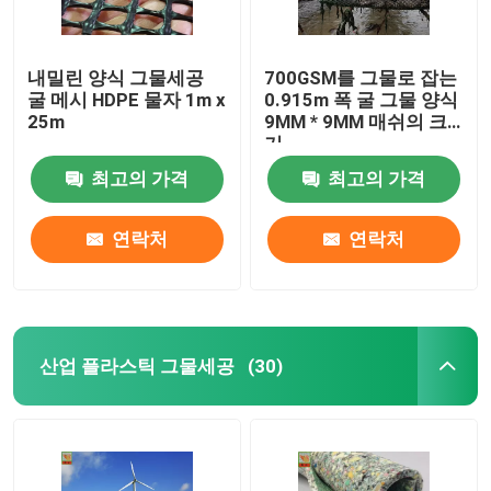
내밀린 양식 그물세공
700GSM를 그물로 잡는
굴 메시 HDPE 물자 1m x
0.915m 폭 굴 그물 양식
25m
9MM * 9MM 매쉬의 크
기
최고의 가격
최고의 가격
연락처
연락처
산업 플라스틱 그물세공
(30)