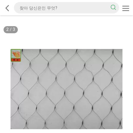
2
/
3