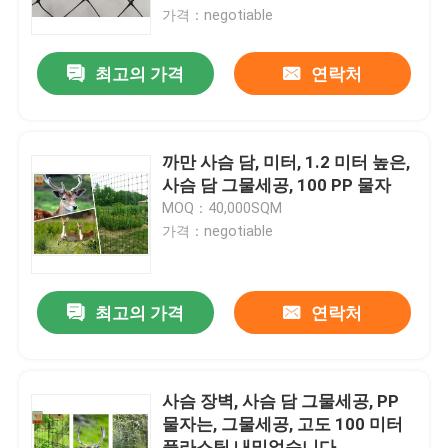
가격：negotiable
공장 여행
최고의 가격
연락처
품질 관리
까만 사슴 담, 미터, 1.2 미터 높은,
연락주세요
사슴 담 그물세공, 100 PP 물자
MOQ：40,000SQM
가격：negotiable
인용문을 요구하세요
내밀린 플라스틱 그물세공
최고의 가격
연락처
정원 메시 그물세공
사슴 장벽, 사슴 담 그물세공, PP
물자는, 그물세공, 고도 100 미터
농업 그물세공
플라스틱 내밀었습니다