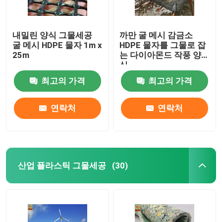
내밀린 양식 그물세공
까만 굴 메시 감금소
굴 메시 HDPE 물자 1m x
HDPE 물자를 그물로 잡
25m
는 다이아몬드 작풍 양
식
최고의 가격
최고의 가격
연락처
연락처
산업 플라스틱 그물세공
(30)