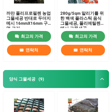
까만 폴리프로필렌 농업
280g/Sqm 말리기를 위
그물세공 반대로 두더지
한 백색 플라스틱 음식
메시 16mmX16mm 구
그물세공, 폴리에틸렌
멍 크기
메시 그물세공
최고의 가격
최고의 가격
연락처
연락처
양식 그물세공
(9)