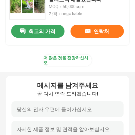
MOQ：50,000sqm
가격：negotiable
양식 그물세공
최고의 가격
연락처
산업 플라스틱 그물세공
플라스틱 건축 그물세공
더 많은 것을 전망하십시
오
플라스틱 가금 그물세공
메시지를 남겨주세요
사슴 담 그물세공
곧 다시 연락 드리겠습니다!
환경 & 부식 통제