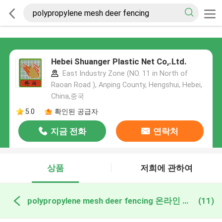
Hebei Shuanger Plastic Net Co,.Ltd.
East Industry Zone (NO. 11 in North of
Raoan Road ), Anping County, Hengshui, Hebei,
China,중국
5.0
확인된 공급자
지금 전화
연락처
상품
저희에 관하여
polypropylene mesh deer fencing 온라인 제조
(11)