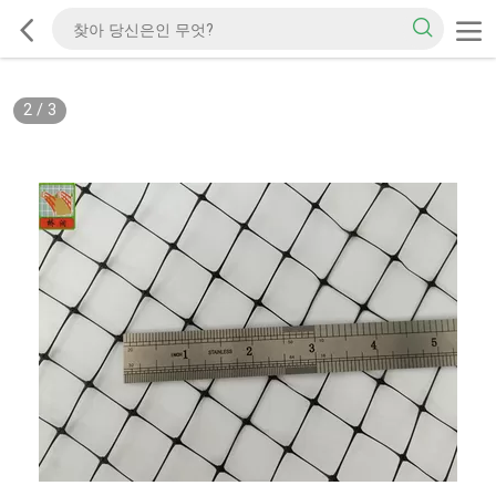
2
/
3