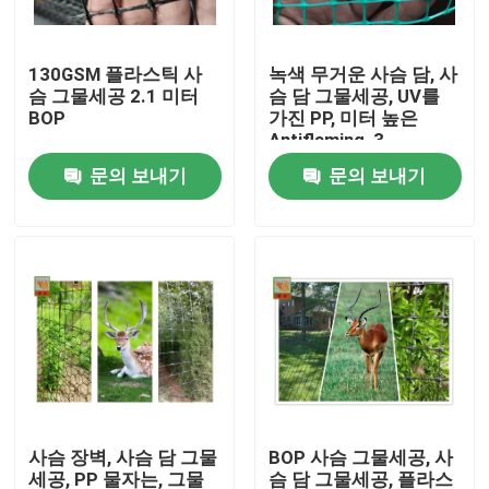
제품 소개
130GSM 플라스틱 사
녹색 무거운 사슴 담, 사
슴 그물세공 2.1 미터
슴 담 그물세공, UV를
BOP
가진 PP, 미터 높은
내밀린 플라스틱 그물세공
Antiflaming, 3
문의 보내기
문의 보내기
정원 메시 그물세공
농업 그물세공
양식 그물세공
산업 플라스틱 그물세공
사슴 장벽, 사슴 담 그물
BOP 사슴 그물세공, 사
플라스틱 건축 그물세공
세공, PP 물자는, 그물
슴 담 그물세공, 플라스