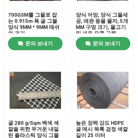
700GSM를 그물로 잡
양식 어망, 양식 그물세
제품 소개
는 0.915m 폭 굴 그물
공, 애완 동물 물자, 5개
양식 9MM * 9MM 매쉬
MM 구멍 크기, 물고기
의 크기
및 새우 묘종 그물
내밀린 플라스틱 그물세공
문의 보내기
문의 보내기
정원 메시 그물세공
농업 그물세공
양식 그물세공
산업 플라스틱 그물세공
굴 280 g/Sqm 백색 색
높은 장력 강도 HDPE
깔을 위한 무거운 내밀
굴 메시 목록 검정 색깔
플라스틱 건축 그물세공
린 플라스틱 양식 그물
길이 25 미터