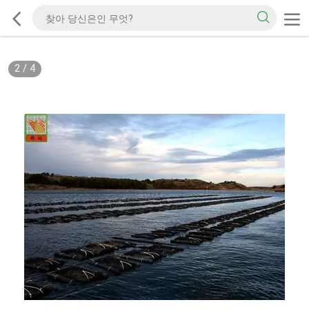
2
/
4